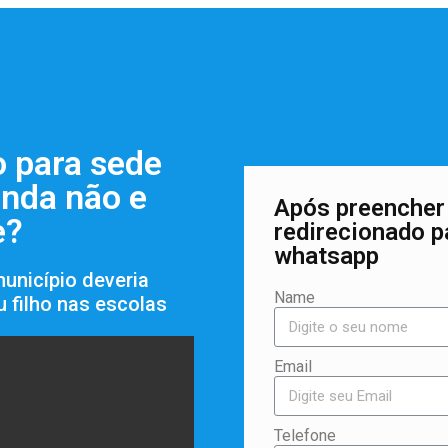
 para sede
inda não e
Após preencher 
e?
redirecionado p
whatsapp
município deveria
Name
u filho nas escolas
Email
Telefone